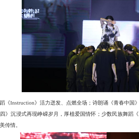
蹈《Instruction》活力迸发、点燃全场；诗朗诵《青春
四》沉浸式再现峥嵘岁月，厚植爱国情怀；少数民族舞蹈《
美传情。