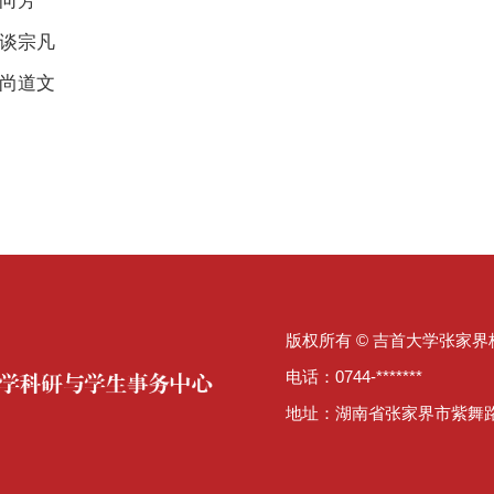
向芳
谈宗凡
尚道文
版权所有 © 吉首大学张家
电话：0744-*******
地址：湖南省张家界市紫舞路20