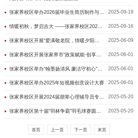
2025-09-19
张家界校区举办2026届毕业生简历制作与面
试指导专题讲座
2025-09-16
情暖初秋，梦启吉大 ——张家界校区2025
年研究生迎新活动圆满完成
2025-06-09
张家界校区开展“爱满敬老院，情暖夕阳
红”志愿服务活动
2025-06-01
张家界校区开展张家界市“政策赋能·创享未
来”进高校政策宣讲活动
2025-06-01
张家界校区举办“翰墨扬清风 廉洁守初心”书
法技能大赛
2025-06-01
张家界校区举办2025年短视频创意设计大赛
2025-05-20
张家界校区开展2024届朋辈心理辅导员专题
培训讲座
2025-05-20
张家界校区第十届“羽林争霸”羽毛球赛圆满
落幕
首页
上一页
下一页
末页